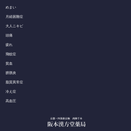
めまい
月経困難症
大人ニキビ
頭痛
疲れ
飛蚊症
貧血
膀胱炎
脂質異常症
冷え症
高血圧