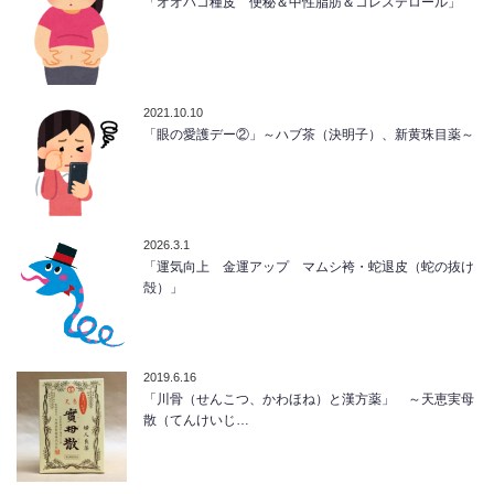
「オオバコ種皮 便秘＆中性脂肪＆コレステロール」
2021.10.10
「眼の愛護デー②」～ハブ茶（決明子）、新黄珠目薬～
2026.3.1
「運気向上 金運アップ マムシ袴・蛇退皮（蛇の抜け
殻）」
2019.6.16
「川骨（せんこつ、かわほね）と漢方薬」 ～天恵実母
散（てんけいじ…