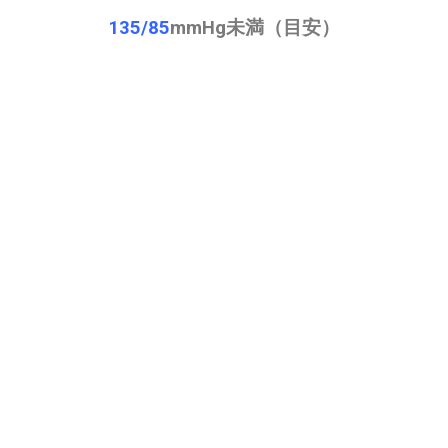
135/85
mmHg
未満（目安）