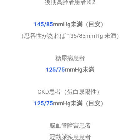
後期高齢者患者
※
2
145/85
mmHg
未満（目安）
（忍容性があれば 135/85mmHg 未満）
糖尿病患者
125/75
mmHg
未満
CKD患者（蛋白尿陽性）
125/75
mmHg
未満（目安）
脳血管障害患者
冠動脈疾患患者