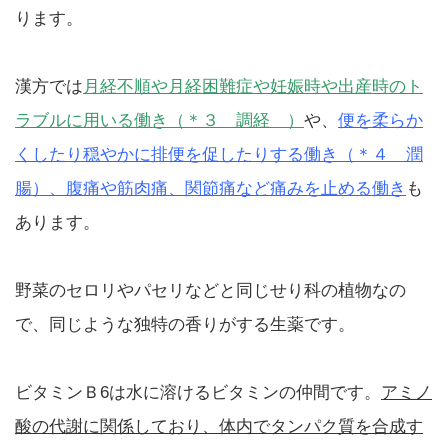
ります。
漢方では
月経不順や月経困難症や妊娠時や出産時のト
ラブルに用いる働き（＊３ 調経 ）
や、
便を柔らか
くしたり穏やかに排便を促したりする働き（＊４ 潤
腸）、腹痛や筋肉痛、関節痛など痛みを止める働き
も
あります。
野菜のセロリやパセリなどと同じせり科の植物なの
で、同じような独特の香りがする生薬です。
ビタミンＢ6は水に溶けるビタミンの仲間です。
アミノ
酸の代謝に関係しており、体内でタンパク質を合成す