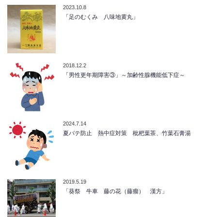
2023.10.8
「足のむくみ 八味地黄丸」
2018.12.2
「男性更年期障害③」～加齢性腺機能低下症～
2024.7.14
夏バテ防止 熱中症対策 枇杷葉茶、竹葉石膏湯
2019.5.19
「葵祭 牛車 藤の花（藤瘤） 漢方」