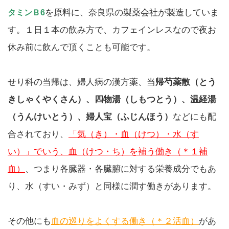
を原料に、奈良県の製薬会社が製造していま
タミンＢ6
す。１日１本の飲み方で、カフェインレスなので夜お
休み前に飲んで頂くことも可能です。
せり科の当帰は、婦人病の漢方薬、当
帰芍薬散（とう
きしゃくやくさん）、四物湯（しもつとう）、温経湯
（うんけいとう）、婦人宝（ふじんほう）
などにも配
合されており、
「気（き）・血（けつ）・水（す
い）」でいう、血（けつ・ち）を補う働き
（＊１補
血）
、つまり各臓器・各臓腑に対する栄養成分でもあ
り、水（すい・みず）と同様に潤す働きがあります。
その他にも
血の巡りをよくする働き（＊２活血）
があ