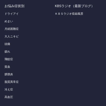
お悩み症状別
KBSラジオ（最新ブログ）
ドライアイ
ＫＢＳラジオ収録風景
めまい
月経困難症
大人ニキビ
頭痛
疲れ
飛蚊症
貧血
膀胱炎
脂質異常症
冷え症
高血圧