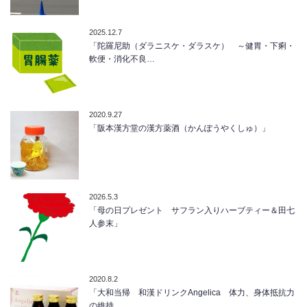
2025.12.7
「陀羅尼助（ダラニスケ・ダラスケ） ～健胃・下痢・
軟便・消化不良…
2020.9.27
「阪本漢方堂の漢方薬酒（かんぽうやくしゅ）」
2026.5.3
「母の日プレゼント サフラン入りハーブティー＆田七
人参末」
2020.8.2
「大和当帰 和漢ドリンクAngelica 体力、身体抵抗力
の維持…