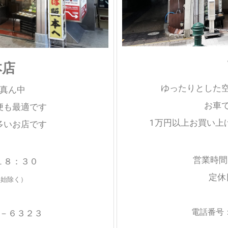
本店
ゆったりとした
真ん中
お車
便も最適です
1万円以上お買い上
多いお店です
営業時間
１８：３０
定休
年始除く）
電話番号
－６３２３