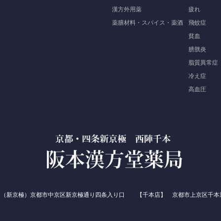
漢方外用薬
疲れ
薬膳材料・スパイス・薬酒
飛蚊症
貧血
膀胱炎
脂質異常症
冷え症
高血圧
】（新京極）京都市中京区新京極通り四条入り口 【千本店】 京都市上京区千本通