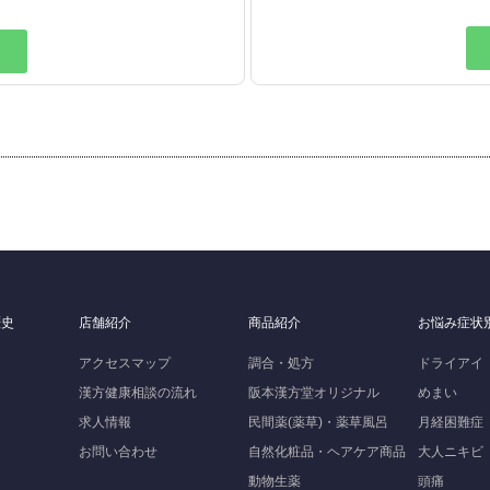
ら
歴史
店舗紹介
商品紹介
お悩み症状
アクセスマップ
調合・処方
ドライアイ
漢方健康相談の流れ
阪本漢方堂オリジナル
めまい
求人情報
民間薬(薬草)・薬草風呂
月経困難症
お問い合わせ
自然化粧品・ヘアケア商品
大人ニキビ
動物生薬
頭痛