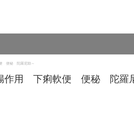
便 便秘 陀羅尼助～
腸作用 下痢軟便 便秘 陀羅