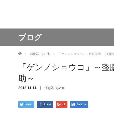
ブログ
ホーム
消化器
,
その他
「ゲンノショウコ」～整腸作用 下痢軟
「ゲンノショウコ」～整
助～
2018.11.11
消化器
,
その他
Tweet
Share
+1
Hatena