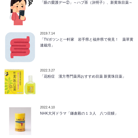
「眼の愛護デー②」～ハブ茶（決明子）、新黄珠目薬～
2019.7.14
「TVポツンと一軒家 岩手県と福井県で発見！ 薬草黄
連栽培」
2022.3.27
「花粉症 漢方専門薬局おすすめ目薬 新黄珠目薬」
2022.4.10
NHK大河ドラマ「鎌倉殿の１３人 八つ目鰻」