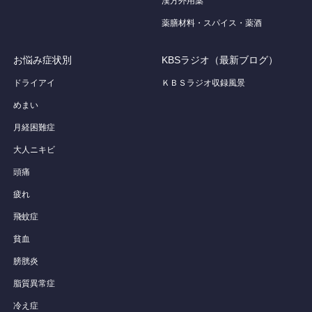
漢方外用薬
薬膳材料・スパイス・薬酒
お悩み症状別
KBSラジオ（最新ブログ）
ドライアイ
ＫＢＳラジオ収録風景
めまい
月経困難症
大人ニキビ
頭痛
疲れ
飛蚊症
貧血
膀胱炎
脂質異常症
冷え症