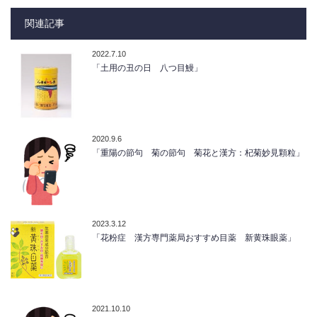
関連記事
2022.7.10
「土用の丑の日 八つ目鰻」
2020.9.6
「重陽の節句 菊の節句 菊花と漢方：杞菊妙見顆粒」
2023.3.12
「花粉症 漢方専門薬局おすすめ目薬 新黄珠眼薬」
2021.10.10