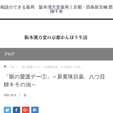
相談のできる薬局 阪本漢方堂薬局┃京都・四条新京極 西
陣千本
ブログ
ホーム
目
「眼の愛護デー①」～新黄珠目薬、八つ目鰻キモの油～
「眼の愛護デー①」～新黄珠目薬、八つ目
鰻キモの油～
2021.10.3
目