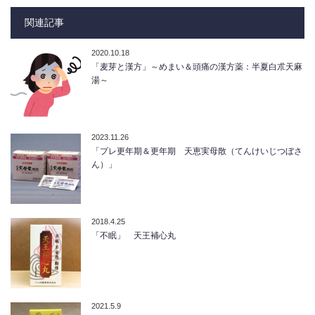
関連記事
2020.10.18
「麦芽と漢方」～めまい＆頭痛の漢方薬：半夏白朮天麻
湯～
2023.11.26
「プレ更年期＆更年期 天恵実母散（てんけいじつぼさ
ん）」
2018.4.25
「不眠」 天王補心丸
2021.5.9