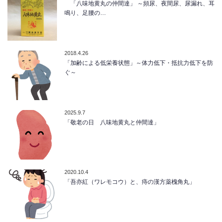
「八味地黄丸の仲間達」 ～頻尿、夜間尿、尿漏れ、耳
鳴り、足腰の…
2018.4.26
「加齢による低栄養状態」～体力低下・抵抗力低下を防
ぐ～
2025.9.7
「敬老の日 八味地黄丸と仲間達」
2020.10.4
「吾亦紅（ワレモコウ）と、痔の漢方薬槐角丸」