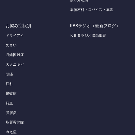
薬膳材料・スパイス・薬酒
お悩み症状別
KBSラジオ（最新ブログ）
ドライアイ
ＫＢＳラジオ収録風景
めまい
月経困難症
大人ニキビ
頭痛
疲れ
飛蚊症
貧血
膀胱炎
脂質異常症
冷え症