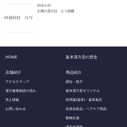
2018.4.25
土用の丑の日 八つ目鰻
HOME
阪本漢方堂の歴史
店舗紹介
商品紹介
アクセスマップ
調合・処方
漢方健康相談の流れ
阪本漢方堂オリジナル
求人情報
民間薬(薬草)・薬草風呂
お問い合わせ
自然化粧品・ヘアケア商品
動物生薬
漢方外用薬