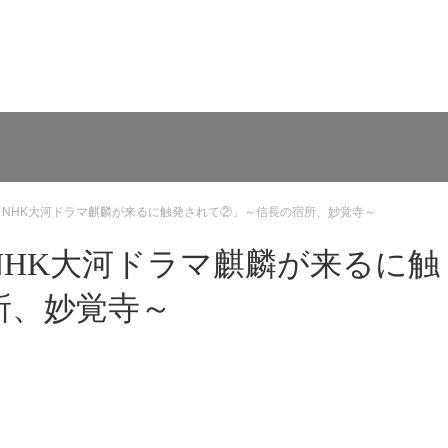
NHK大河ドラマ麒麟が来るに触発されて②」～信長の宿所、妙覚寺～
NHK大河ドラマ麒麟が来るに触
所、妙覚寺～