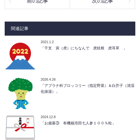
前の記事
次の記事
関連記事
2021.1.2
「干支 寅（虎）にちなんで 虎杖根 虎耳草 」
2026.4.26
「アブラナ科ブロッコリー（指定野菜）＆白芥子（清湿
化痰湯）」
2024.12.8
「お歳暮③ 有機栽培田七人参１００％粒」