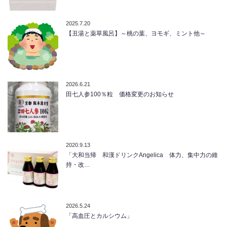
2025.7.20
【丑湯と薬草風呂】～桃の葉、ヨモギ、ミント他～
2026.6.21
田七人参100％粒 価格変更のお知らせ
2020.9.13
「大和当帰 和漢ドリンクAngelica 体力、集中力の維
持・改…
2026.5.24
「高血圧とカルシウム」