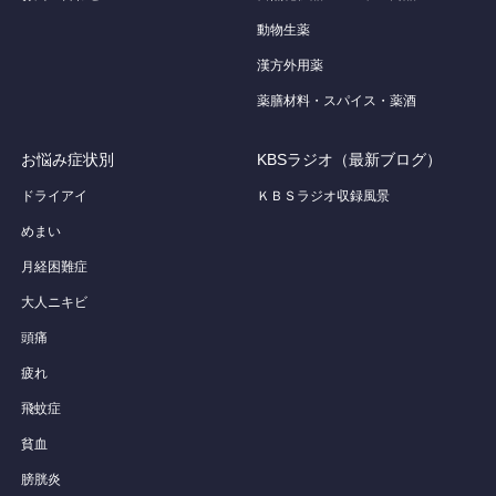
動物生薬
漢方外用薬
薬膳材料・スパイス・薬酒
お悩み症状別
KBSラジオ（最新ブログ）
ドライアイ
ＫＢＳラジオ収録風景
めまい
月経困難症
大人ニキビ
頭痛
疲れ
飛蚊症
貧血
膀胱炎