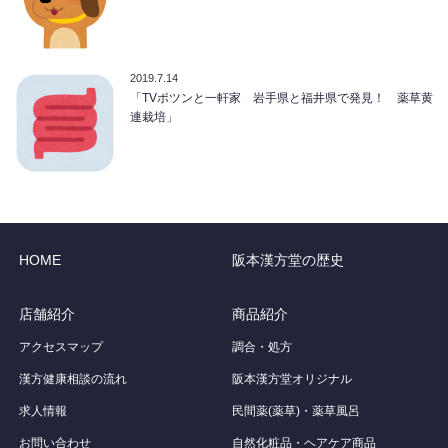
2019.7.14
「TVポツンと一軒家 岩手県と福井県で発見！ 薬草黄
連栽培」
HOME
阪本漢方堂の歴史
店舗紹介
商品紹介
アクセスマップ
調合・処方
漢方健康相談の流れ
阪本漢方堂オリジナル
求人情報
民間薬(薬草)・薬草風呂
お問い合わせ
自然化粧品・ヘアケア商品