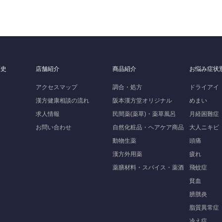
歴史
店舗紹介
商品紹介
お悩み症状
アクセスマップ
調合・処方
ドライアイ
漢方健康相談の流れ
阪本漢方堂オリジナル
めまい
求人情報
民間薬(薬草)・薬草風呂
月経困難症
お問い合わせ
自然化粧品・ヘアケア商品
大人ニキビ
動物生薬
頭痛
漢方外用薬
疲れ
薬膳材料・スパイス・薬酒
飛蚊症
貧血
膀胱炎
脂質異常症
冷え症