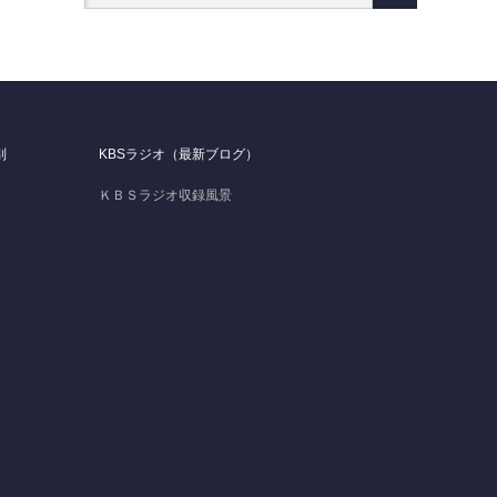
別
KBSラジオ（最新ブログ）
ＫＢＳラジオ収録風景