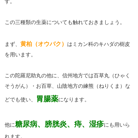
す。
この三種類の生薬についても触れておきましょう。
黄柏（オウバク）
まず、
はミカン科のキハダの樹皮
を用います。
この陀羅尼助丸の他に、信州地方では百草丸（ひゃく
そうがん）・お百草、山陰地方の練熊（ねりくま）な
胃腸薬
どでも使い、
になります。
糖尿病、膀胱炎、痔、湿疹
他に
にも用いら
れます。