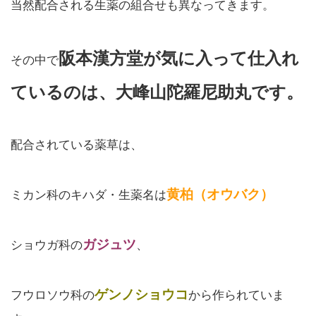
当然配合される生薬の組合せも異なってきます。
阪本漢方堂が気に入って仕入れ
その中で
ているのは、大峰山陀羅尼助丸です。
配合されている薬草は、
黄柏（オウバク）
ミカン科のキハダ・生薬名は
ガジュツ
ショウガ科の
、
ゲンノショウコ
フウロソウ科の
から作られていま