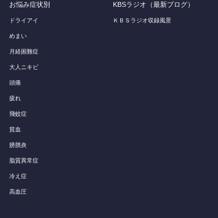
お悩み症状別
KBSラジオ（最新ブログ）
ドライアイ
ＫＢＳラジオ収録風景
めまい
月経困難症
大人ニキビ
頭痛
疲れ
飛蚊症
貧血
膀胱炎
脂質異常症
冷え症
高血圧