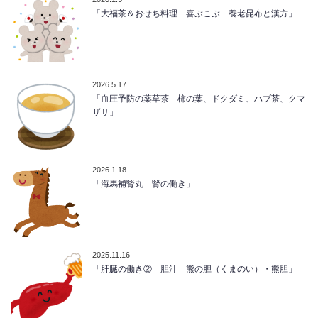
「大福茶＆おせち料理 喜ぶこぶ 養老昆布と漢方」
2026.5.17
「血圧予防の薬草茶 柿の葉、ドクダミ、ハブ茶、クマ
ザサ」
2026.1.18
「海馬補腎丸 腎の働き」
2025.11.16
「肝臓の働き② 胆汁 熊の胆（くまのい）・熊胆」