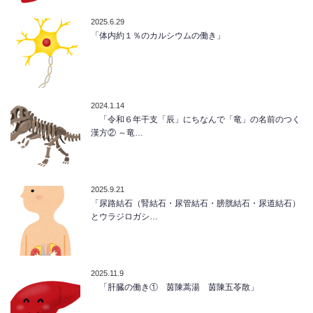
2025.6.29
「体内約１％のカルシウムの働き」
2024.1.14
「令和６年干支「辰」にちなんで「竜」の名前のつく
漢方② ～竜…
2025.9.21
「尿路結石（腎結石・尿管結石・膀胱結石・尿道結石）
とウラジロガシ…
2025.11.9
「肝臓の働き① 茵陳蒿湯 茵陳五苓散」