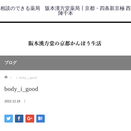
相談のできる薬局 阪本漢方堂薬局┃京都・四条新京極 西
陣千本
ブログ
ホーム
body_i_good
body_i_good
2022.12.18