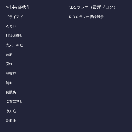
お悩み症状別
KBSラジオ（最新ブログ）
ドライアイ
ＫＢＳラジオ収録風景
めまい
月経困難症
大人ニキビ
頭痛
疲れ
飛蚊症
貧血
膀胱炎
脂質異常症
冷え症
高血圧